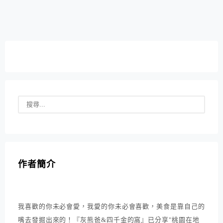
高、地下2層，適合親子遊。
作者簡介
我喜歡的你未必會愛，我愛的你未必會喜歡，美食是靠自己的
嘴去發掘出來的！『灰熊爸&四千金的窩』已分享"桃園在地