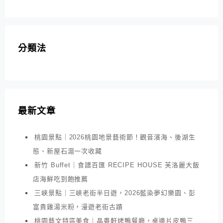
分類法
最新文章
桃園景點｜2026桃園地景藝術節！觀音濱海、後湖生
態、新屋石滬一次收藏
新竹 Buffet｜食譜百匯 RECIPE HOUSE 芙洛麗大飯
店海鮮吃到飽推薦
三峽景點｜三峽老街半日遊，2026藍染夢幻樂園、彭
富貴雞湯米粉，漫遊老街古蹟
桃園藝文特區美食｜晶粵軒烤鴨餐廳，桌邊片皮鴨三