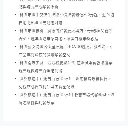
吃與港式點心聚餐推薦
桃園市區｜艾佳牛排館平價排餐最低300元起，近70道
自助吧Buffet無限吃到飽
桃園市區推薦｜廣德海鮮餐廳大興店，母親節/父親節
合菜、過年圍爐年菜首選，招牌白鯧米粉必點
桃園藝文特區居酒屋推薦｜ROADO麓島居酒聚場，中
午營業到深夜的微醺聚餐空間
桃園南崁美食｜青青格麗絲莊園 在歐風婚宴會館慢享
現點現做港點百匯吃到飽
國外旅遊｜沖繩自由行 Day4 ｜那霸機場最後採買、
免稅店必買戰利品與美食全記錄
國外旅遊｜沖繩自由行 Day4｜牧志市場代客料理，海
鮮怎麼挑與用餐分享