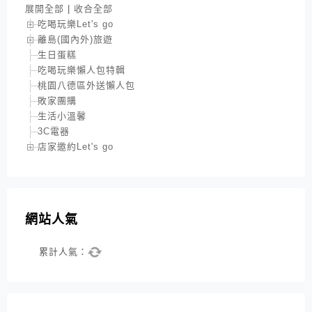
展開全部
|
收合全部
吃喝玩樂Let's go
離島(國內外)旅遊
生日蛋糕
吃喝玩樂懶人包特輯
桃園八德區外送懶人包
敗家團購
生活小溫馨
3C電器
店家邀約Let's go
網站人氣
累計人氣：