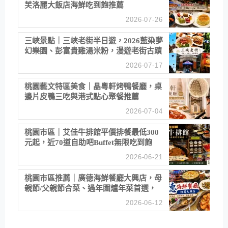
芙洛麗大飯店海鮮吃到飽推薦
2026-07-26
三峽景點｜三峽老街半日遊，2026藍染夢
幻樂園、彭富貴雞湯米粉，漫遊老街古蹟
2026-07-17
桃園藝文特區美食｜晶粵軒烤鴨餐廳，桌
邊片皮鴨三吃與港式點心聚餐推薦
2026-07-04
桃園市區｜艾佳牛排館平價排餐最低300
元起，近70道自助吧Buffet無限吃到飽
2026-06-21
桃園市區推薦｜廣德海鮮餐廳大興店，母
親節/父親節合菜、過年圍爐年菜首選，
招牌白鯧米粉必點
2026-06-12