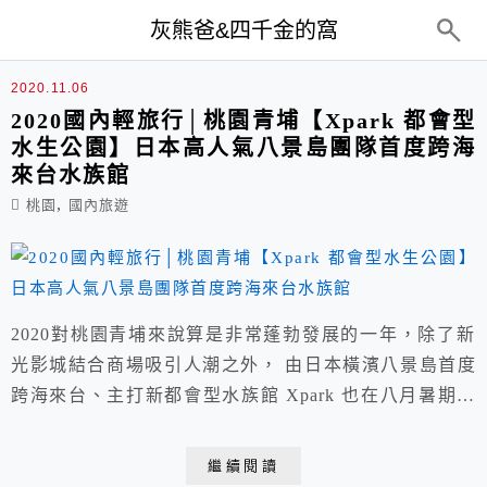
top-menu
灰熊爸&四千金的窩
機捷
2020.11.06
2020國內輕旅行│桃園青埔【Xpark 都會型
水生公園】日本高人氣八景島團隊首度跨海
來台水族館
,
桃園
國內旅遊
2020對桃園青埔來說算是非常蓬勃發展的一年，除了新
光影城結合商場吸引人潮之外， 由日本橫濱八景島首度
跨海來台、主打新都會型水族館 Xpark 也在八月暑期隆
重開幕， 除現場購票外，建議先於KKday訂購 Xpark入
園門票，當日掃QRcode即可入館非常方便， 鄰近高鐵
繼續閱讀
站、機場捷運，佔地約4500坪、共13個展區，地上3層樓