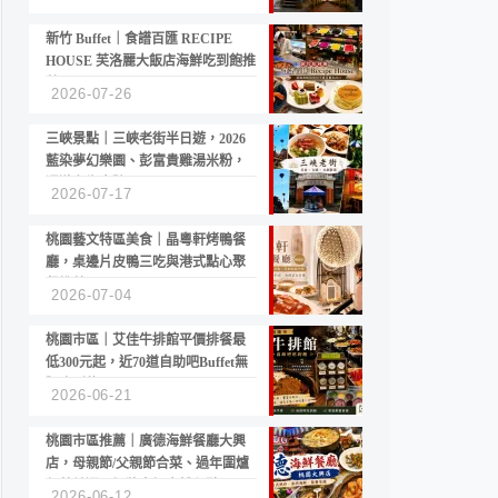
新竹 Buffet｜食譜百匯 RECIPE
HOUSE 芙洛麗大飯店海鮮吃到飽推
薦
2026-07-26
三峽景點｜三峽老街半日遊，2026
藍染夢幻樂園、彭富貴雞湯米粉，
漫遊老街古蹟
2026-07-17
桃園藝文特區美食｜晶粵軒烤鴨餐
廳，桌邊片皮鴨三吃與港式點心聚
餐推薦
2026-07-04
桃園市區｜艾佳牛排館平價排餐最
低300元起，近70道自助吧Buffet無
限吃到飽
2026-06-21
桃園市區推薦｜廣德海鮮餐廳大興
店，母親節/父親節合菜、過年圍爐
年菜首選，招牌白鯧米粉必點
2026-06-12