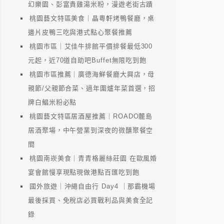
幻樂園、彭富貴雞湯米粉，漫遊老街古蹟
桃園藝文特區美食｜晶粵軒烤鴨餐廳，桌
邊片皮鴨三吃與港式點心聚餐推薦
桃園市區｜艾佳牛排館平價排餐最低300
元起，近70道自助吧Buffet無限吃到飽
桃園市區推薦｜廣德海鮮餐廳大興店，母
親節/父親節合菜、過年圍爐年菜首選，招
牌白鯧米粉必點
桃園藝文特區居酒屋推薦｜ROADO麓島
居酒聚場，中午營業到深夜的微醺聚餐空
間
桃園南崁美食｜青青格麗絲莊園 在歐風婚
宴會館慢享現點現做港點百匯吃到飽
國外旅遊｜沖繩自由行 Day4 ｜那霸機場
最後採買、免稅店必買戰利品與美食全記
錄