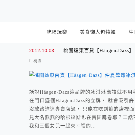
top-menu
吃喝玩樂
美食懶人包特輯
生
桃園遠東百貨
2012.10.03
桃園遠東百貨【Häagen-Da
桃園
話說Häagen-Dazs這品牌的冰淇淋應該
在門口擺個Häagen-Dazs的立牌， 就
沒敢踏進這專賣店過， 只能在吃到飽的店裡面
見大名鼎鼎的哈根達斯也在賣團購卷耶？二話不
我和三個女兒一起來幸福的...