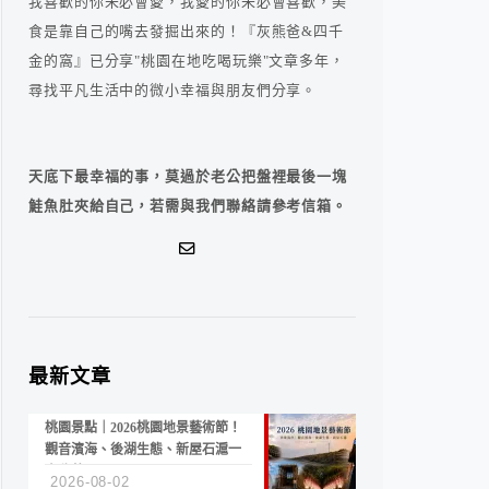
我喜歡的你未必會愛，我愛的你未必會喜歡，美
食是靠自己的嘴去發掘出來的！『灰熊爸&四千
金的窩』已分享"桃園在地吃喝玩樂"文章多年，
尋找平凡生活中的微小幸福與朋友們分享。
天底下最幸福的事，莫過於老公把盤裡最後一塊
鮭魚肚夾給自己，若需與我們聯絡請參考信箱。
最新文章
桃園景點｜2026桃園地景藝術節！
觀音濱海、後湖生態、新屋石滬一
次收藏
2026-08-02