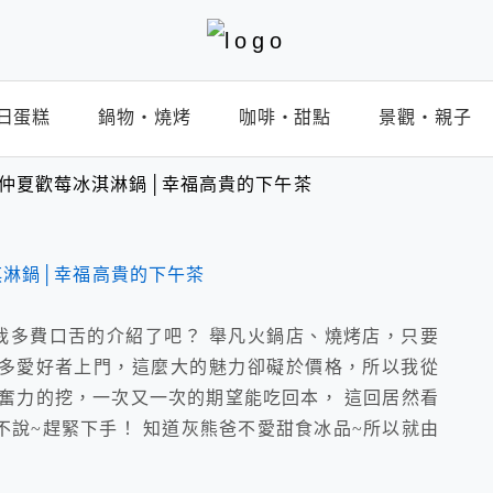
日蛋糕
鍋物‧燒烤
咖啡‧甜點
景觀‧親子
zs】仲夏歡莓冰淇淋鍋│幸福高貴的下午茶
就不用我多費口舌的介紹了吧？ 舉凡火鍋店、燒烤店，只要
會吸引許多愛好者上門，這麼大的魅力卻礙於價格，所以我從
奮力的挖，一次又一次的期望能吃回本， 這回居然看
說~趕緊下手！ 知道灰熊爸不愛甜食冰品~所以就由