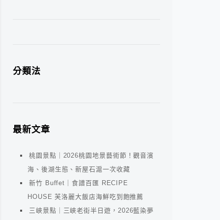
分類法
最新文章
桃園景點｜2026桃園地景藝術節！觀音濱
海、後湖生態、新屋石滬一次收藏
新竹 Buffet｜食譜百匯 RECIPE
HOUSE 芙洛麗大飯店海鮮吃到飽推薦
三峽景點｜三峽老街半日遊，2026藍染夢