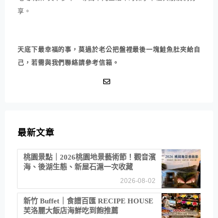
享。
天底下最幸福的事，莫過於老公把盤裡最後一塊鮭魚肚夾給自
己，若需與我們聯絡請參考信箱。
最新文章
桃園景點｜2026桃園地景藝術節！觀音濱
海、後湖生態、新屋石滬一次收藏
2026-08-02
新竹 Buffet｜食譜百匯 RECIPE HOUSE
芙洛麗大飯店海鮮吃到飽推薦