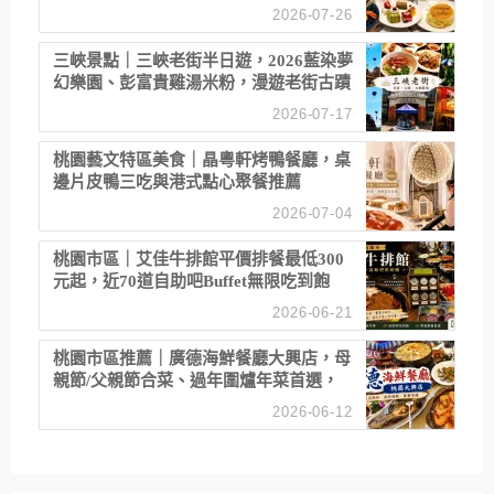
2026-07-26
三峽景點｜三峽老街半日遊，2026藍染夢
幻樂園、彭富貴雞湯米粉，漫遊老街古蹟
2026-07-17
桃園藝文特區美食｜晶粵軒烤鴨餐廳，桌
邊片皮鴨三吃與港式點心聚餐推薦
2026-07-04
桃園市區｜艾佳牛排館平價排餐最低300
元起，近70道自助吧Buffet無限吃到飽
2026-06-21
桃園市區推薦｜廣德海鮮餐廳大興店，母
親節/父親節合菜、過年圍爐年菜首選，
招牌白鯧米粉必點
2026-06-12