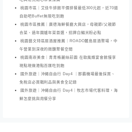
桃園市區｜艾佳牛排館平價排餐最低300元起，近70道
自助吧Buffet無限吃到飽
桃園市區推薦｜廣德海鮮餐廳大興店，母親節/父親節
合菜、過年圍爐年菜首選，招牌白鯧米粉必點
桃園藝文特區居酒屋推薦｜ROADO麓島居酒聚場，中
午營業到深夜的微醺聚餐空間
桃園南崁美食｜青青格麗絲莊園 在歐風婚宴會館慢享
現點現做港點百匯吃到飽
國外旅遊｜沖繩自由行 Day4 ｜那霸機場最後採買、
免稅店必買戰利品與美食全記錄
國外旅遊｜沖繩自由行 Day4｜牧志市場代客料理，海
鮮怎麼挑與用餐分享