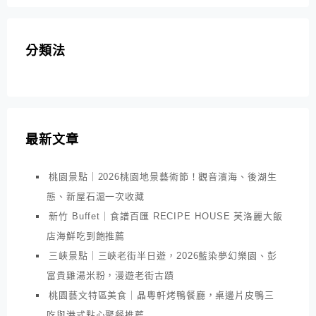
分類法
最新文章
桃園景點｜2026桃園地景藝術節！觀音濱海、後湖生
態、新屋石滬一次收藏
新竹 Buffet｜食譜百匯 RECIPE HOUSE 芙洛麗大飯
店海鮮吃到飽推薦
三峽景點｜三峽老街半日遊，2026藍染夢幻樂園、彭
富貴雞湯米粉，漫遊老街古蹟
桃園藝文特區美食｜晶粵軒烤鴨餐廳，桌邊片皮鴨三
吃與港式點心聚餐推薦