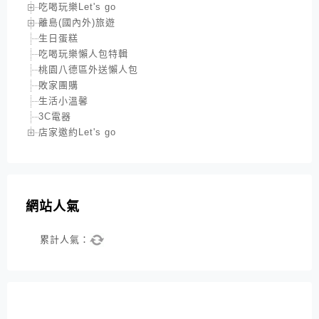
吃喝玩樂Let's go
離島(國內外)旅遊
生日蛋糕
吃喝玩樂懶人包特輯
桃園八德區外送懶人包
敗家團購
生活小溫馨
3C電器
店家邀約Let's go
網站人氣
累計人氣：