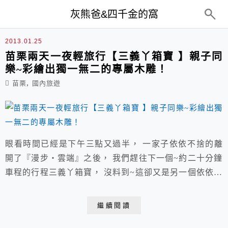
top-menu
灰熊爸&四千金的窩
木雕
2013.01.25
苗栗兩天一夜輕旅行【三義丫箱寶 】親子同
樂~彩繪出獨一無二的專屬木雕！
,
苗栗
國內旅遊
眼看時間已經是下午三點又過半， 一家子依依不捨的離
開了『漫步‧雲端』之後， 我們趕往下一個~約二十分鐘
車程的行程三義丫箱寶， 沒料到~這卻又是另一個依依不
捨的開端。
繼續閱讀