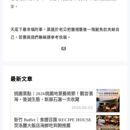
享。
天底下最幸福的事，莫過於老公把盤裡最後一塊鮭魚肚夾給自
己，若需與我們聯絡請參考信箱。
最新文章
桃園景點｜2026桃園地景藝術節！觀音濱
海、後湖生態、新屋石滬一次收藏
2026-08-02
新竹 Buffet｜食譜百匯 RECIPE HOUSE
芙洛麗大飯店海鮮吃到飽推薦