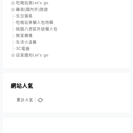
吃喝玩樂Let's go
離島(國內外)旅遊
生日蛋糕
吃喝玩樂懶人包特輯
桃園八德區外送懶人包
敗家團購
生活小溫馨
3C電器
店家邀約Let's go
網站人氣
累計人氣：