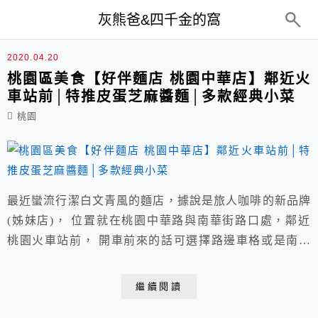
top-menu
灰熊爸&四千金的窩
文青風
2020.04.20
桃園區美食【好伴麵店 桃園中華店】鄰近火
車站前│特推皮蛋芝麻醬麵│多款經典小菜
桃園
最近蠻流行潔白文青風的麵店，據說是旅人咖啡的新品牌
(姊妹店)， 位置就在桃園中華路與南華街路口處，鄰近
桃園火車站前， 開車前來的話可選擇路邊車格或是南華
街上的收費停車場，走過來不遠。
繼續閱讀