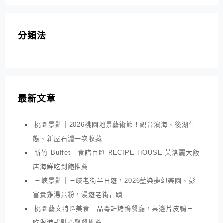
分類法
最新文章
桃園景點｜2026桃園地景藝術節！觀音濱海、後湖生
態、新屋石滬一次收藏
新竹 Buffet｜食譜百匯 RECIPE HOUSE 芙洛麗大飯
店海鮮吃到飽推薦
三峽景點｜三峽老街半日遊，2026藍染夢幻樂園、彭
富貴雞湯米粉，漫遊老街古蹟
桃園藝文特區美食｜晶粵軒烤鴨餐廳，桌邊片皮鴨三
吃與港式點心聚餐推薦