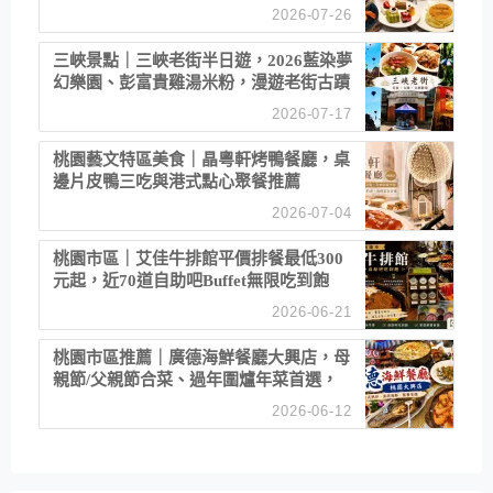
2026-07-26
三峽景點｜三峽老街半日遊，2026藍染夢
幻樂園、彭富貴雞湯米粉，漫遊老街古蹟
2026-07-17
桃園藝文特區美食｜晶粵軒烤鴨餐廳，桌
邊片皮鴨三吃與港式點心聚餐推薦
2026-07-04
桃園市區｜艾佳牛排館平價排餐最低300
元起，近70道自助吧Buffet無限吃到飽
2026-06-21
桃園市區推薦｜廣德海鮮餐廳大興店，母
親節/父親節合菜、過年圍爐年菜首選，
招牌白鯧米粉必點
2026-06-12