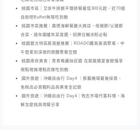
桃園市區｜艾佳牛排館平價排餐最低300元起，近70道
自助吧Buffet無限吃到飽
桃園市區推薦｜廣德海鮮餐廳大興店，母親節/父親節
合菜、過年圍爐年菜首選，招牌白鯧米粉必點
桃園藝文特區居酒屋推薦｜ROADO麓島居酒聚場，中
午營業到深夜的微醺聚餐空間
桃園南崁美食｜青青格麗絲莊園 在歐風婚宴會館慢享
現點現做港點百匯吃到飽
國外旅遊｜沖繩自由行 Day4 ｜那霸機場最後採買、
免稅店必買戰利品與美食全記錄
國外旅遊｜沖繩自由行 Day4｜牧志市場代客料理，海
鮮怎麼挑與用餐分享