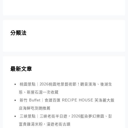
分類法
最新文章
桃園景點｜2026桃園地景藝術節！觀音濱海、後湖生
態、新屋石滬一次收藏
新竹 Buffet｜食譜百匯 RECIPE HOUSE 芙洛麗大飯
店海鮮吃到飽推薦
三峽景點｜三峽老街半日遊，2026藍染夢幻樂園、彭
富貴雞湯米粉，漫遊老街古蹟