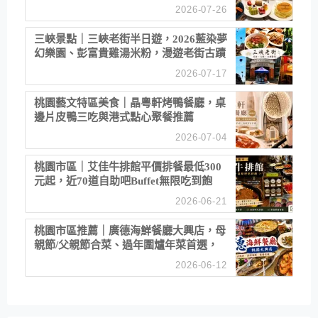
2026-07-26
三峽景點｜三峽老街半日遊，2026藍染夢
幻樂園、彭富貴雞湯米粉，漫遊老街古蹟
2026-07-17
桃園藝文特區美食｜晶粵軒烤鴨餐廳，桌
邊片皮鴨三吃與港式點心聚餐推薦
2026-07-04
桃園市區｜艾佳牛排館平價排餐最低300
元起，近70道自助吧Buffet無限吃到飽
2026-06-21
桃園市區推薦｜廣德海鮮餐廳大興店，母
親節/父親節合菜、過年圍爐年菜首選，
招牌白鯧米粉必點
2026-06-12