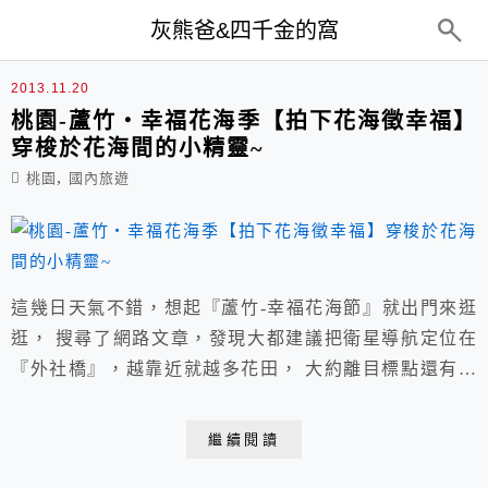
top-menu
灰熊爸&四千金的窩
拍下花海徵幸福
2013.11.20
桃園-蘆竹‧幸福花海季【拍下花海徵幸福】
穿梭於花海間的小精靈~
,
桃園
國內旅遊
這幾日天氣不錯，想起『蘆竹-幸福花海節』就出門來逛
逛， 搜尋了網路文章，發現大都建議把衛星導航定位在
『外社橋』，越靠近就越多花田， 大約離目標點還有一
公里，但因為整片花海繽紛耀眼，所以就先停車下來拍拍
逛逛。
繼續閱讀