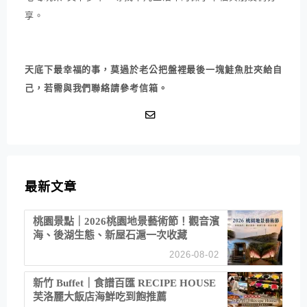
享。
天底下最幸福的事，莫過於老公把盤裡最後一塊鮭魚肚夾給自
己，若需與我們聯絡請參考信箱。
最新文章
桃園景點｜2026桃園地景藝術節！觀音濱
海、後湖生態、新屋石滬一次收藏
2026-08-02
新竹 Buffet｜食譜百匯 RECIPE HOUSE
芙洛麗大飯店海鮮吃到飽推薦