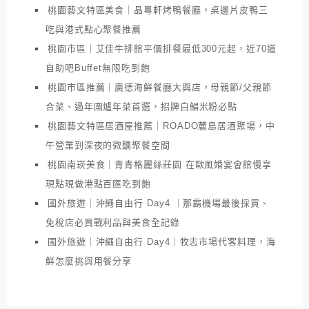
桃園藝文特區美食｜晶粵軒烤鴨餐廳，桌邊片皮鴨三
吃與港式點心聚餐推薦
桃園市區｜艾佳牛排館平價排餐最低300元起，近70道
自助吧Buffet無限吃到飽
桃園市區推薦｜廣德海鮮餐廳大興店，母親節/父親節
合菜、過年圍爐年菜首選，招牌白鯧米粉必點
桃園藝文特區居酒屋推薦｜ROADO麓島居酒聚場，中
午營業到深夜的微醺聚餐空間
桃園南崁美食｜青青格麗絲莊園 在歐風婚宴會館慢享
現點現做港點百匯吃到飽
國外旅遊｜沖繩自由行 Day4 ｜那霸機場最後採買、
免稅店必買戰利品與美食全記錄
國外旅遊｜沖繩自由行 Day4｜牧志市場代客料理，海
鮮怎麼挑與用餐分享