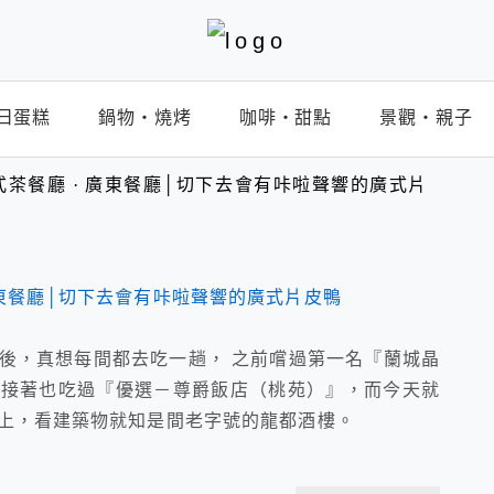
日蛋糕
鍋物‧燒烤
咖啡‧甜點
景觀‧親子
茶餐廳 · 廣東餐廳│切下去會有咔啦聲響的廣式片
後，真想每間都去吃一趟， 之前嚐過第一名『蘭城晶
 接著也吃過『優選－尊爵飯店（桃苑）』，而今天就
』上，看建築物就知是間老字號的龍都酒樓。