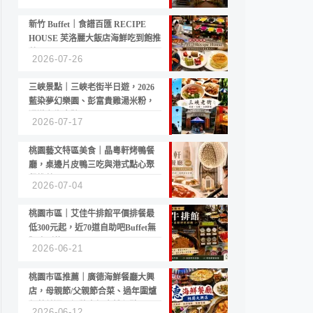
新竹 Buffet｜食譜百匯 RECIPE
HOUSE 芙洛麗大飯店海鮮吃到飽推
薦
2026-07-26
三峽景點｜三峽老街半日遊，2026
藍染夢幻樂園、彭富貴雞湯米粉，
漫遊老街古蹟
2026-07-17
桃園藝文特區美食｜晶粵軒烤鴨餐
廳，桌邊片皮鴨三吃與港式點心聚
餐推薦
2026-07-04
桃園市區｜艾佳牛排館平價排餐最
低300元起，近70道自助吧Buffet無
限吃到飽
2026-06-21
桃園市區推薦｜廣德海鮮餐廳大興
店，母親節/父親節合菜、過年圍爐
年菜首選，招牌白鯧米粉必點
2026-06-12