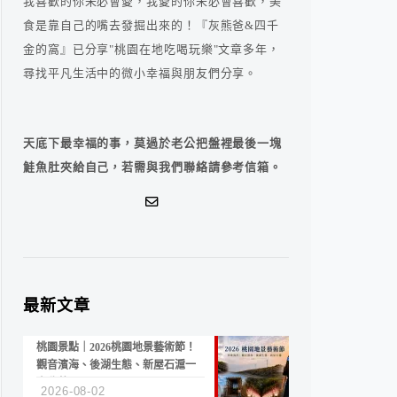
我喜歡的你未必會愛，我愛的你未必會喜歡，美
食是靠自己的嘴去發掘出來的！『灰熊爸&四千
金的窩』已分享"桃園在地吃喝玩樂"文章多年，
尋找平凡生活中的微小幸福與朋友們分享。
天底下最幸福的事，莫過於老公把盤裡最後一塊
鮭魚肚夾給自己，若需與我們聯絡請參考信箱。
最新文章
桃園景點｜2026桃園地景藝術節！
觀音濱海、後湖生態、新屋石滬一
次收藏
2026-08-02