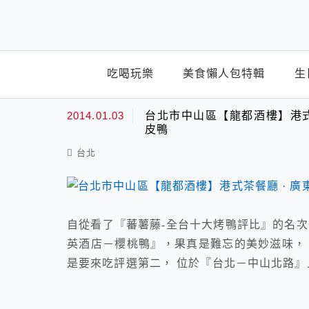
top-menu
吃喝玩樂
美食懶人包特輯
生
廣式片皮鴨
2014.01.03
台北市中山區【龍都酒樓】港式
皮鴨
台北
自從看了『蕃薯藤-全台十大烤鴨評比』的名次
英酒店－櫻桃鴨』，果真是難忘的美妙滋味，
是要來吃評選第二， 位於『台北－中山北路