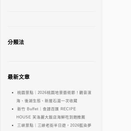
分類法
最新文章
桃園景點｜2026桃園地景藝術節！觀音濱
海、後湖生態、新屋石滬一次收藏
新竹 Buffet｜食譜百匯 RECIPE
HOUSE 芙洛麗大飯店海鮮吃到飽推薦
三峽景點｜三峽老街半日遊，2026藍染夢