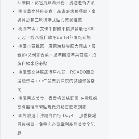
幻樂園、彭富貴雞湯米粉，漫遊老街古蹟
桃園藝文特區美食｜晶粵軒烤鴨餐廳，桌
邊片皮鴨三吃與港式點心聚餐推薦
桃園市區｜艾佳牛排館平價排餐最低300
元起，近70道自助吧Buffet無限吃到飽
桃園市區推薦｜廣德海鮮餐廳大興店，母
親節/父親節合菜、過年圍爐年菜首選，招
牌白鯧米粉必點
桃園藝文特區居酒屋推薦｜ROADO麓島
居酒聚場，中午營業到深夜的微醺聚餐空
間
桃園南崁美食｜青青格麗絲莊園 在歐風婚
宴會館慢享現點現做港點百匯吃到飽
國外旅遊｜沖繩自由行 Day4 ｜那霸機場
最後採買、免稅店必買戰利品與美食全記
錄