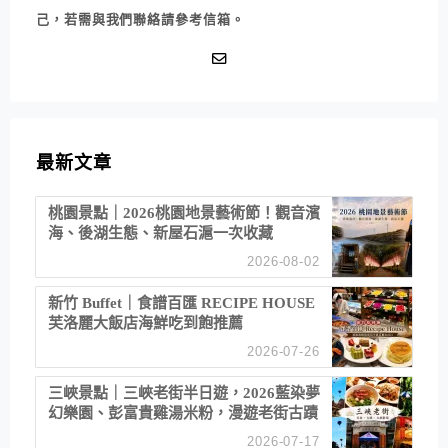
己，若需與我們聯絡請參考信箱。
最新文章
桃園景點｜2026桃園地景藝術節！觀音濱
海、後湖生態、新屋石滬一次收藏
2026-08-02
新竹 Buffet｜食譜百匯 RECIPE HOUSE
芙洛麗大飯店海鮮吃到飽推薦
2026-07-26
三峽景點｜三峽老街半日遊，2026藍染夢
幻樂園、彭富貴雞湯米粉，漫遊老街古蹟
2026-07-17