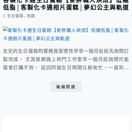
客製化卡通生日蛋糕【麥胖職人烘焙】低糖
低脂│客製化卡通相片蛋糕│夢幻公主與軌道
,
生日蛋糕
桃園
女兒的生日蛋糕昀寶媽我習慣性早早一個月前就先詢問訂
製完成， 尤其是網路上熱門工作室早一個月前詢問可能
還會訂購不到， 這回阿珈生日時間比較匆忙，一直到前
五天才開始選擇生日蛋糕， 為節省宅配時間就參考八德
區蛋糕店，網上發現這家麥胖款式頗喜歡。 店家：麥胖
繼續閱讀
職人烘焙 客製化蛋糕 手感烘焙 電話：03-3627168/店家
粉絲團請點我 營業時間：上午11:00~下午9:00 目前八德
店原址已搬遷│闆娘住院...