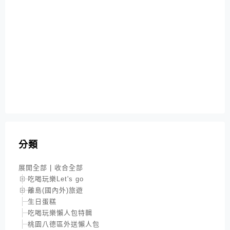
分類
展開全部
|
收合全部
吃喝玩樂Let's go
離島(國內外)旅遊
生日蛋糕
吃喝玩樂懶人包特輯
桃園八德區外送懶人包