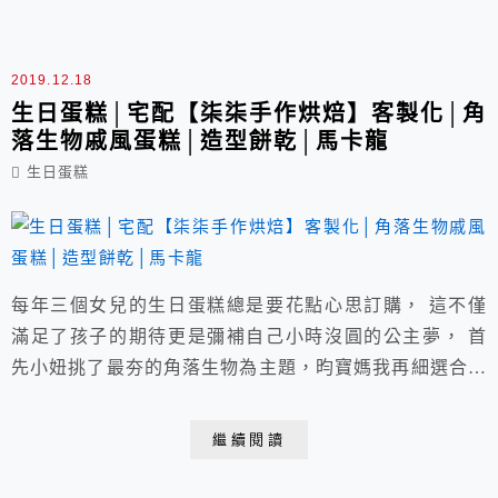
2019.12.18
生日蛋糕│宅配【柒柒手作烘焙】客製化│角
落生物戚風蛋糕│造型餅乾│馬卡龍
生日蛋糕
每年三個女兒的生日蛋糕總是要花點心思訂購， 這不僅
滿足了孩子的期待更是彌補自己小時沒圓的公主夢， 首
先小妞挑了最夯的角落生物為主題，昀寶媽我再細選合適
店家。 店家：柒柒手作烘焙 77 Handmade Bakery 個人
工作室│無實體店面│以網路訂購宅配為主 店家粉絲團頁
繼續閱讀
面請點我│戚風蛋糕│客製化│