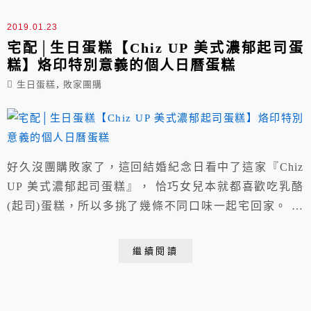
2019.01.23
宅配│生日蛋糕【Chiz UP 美式濃郁起司蛋
糕】烙印特別意義的個人日曆蛋糕
,
生日蛋糕
敗家團購
好久沒團購敗家了，這回結婚紀念日看中了這家『Chiz
UP 美式濃郁起司蛋糕』， 恰巧女兒本就都喜歡吃乳酪
(起司)蛋糕，所以多挑了幾條不同口味一起宅回家。 店
名：Chiz UP 美式濃郁起司蛋糕 客服專線：0985753664/
購物官網請點我 冷藏保存4天/冷凍保存14天 置於常溫請
繼續閱讀
勿超過4小時(建議提早食用) 分切方式：將金屬刀子泡進
熱水中 用紙巾擦乾刀身/切出完美切面 食用建議：冷凍直
接取出吃...