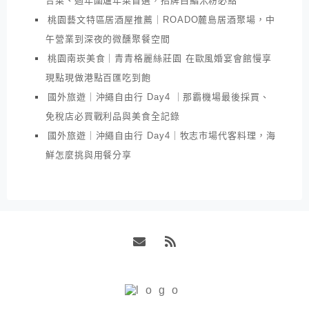
合菜、過年圍爐年菜首選，招牌白鯧米粉必點
桃園藝文特區居酒屋推薦｜ROADO麓島居酒聚場，中
午營業到深夜的微醺聚餐空間
桃園南崁美食｜青青格麗絲莊園 在歐風婚宴會館慢享
現點現做港點百匯吃到飽
國外旅遊｜沖繩自由行 Day4 ｜那霸機場最後採買、
免稅店必買戰利品與美食全記錄
國外旅遊｜沖繩自由行 Day4｜牧志市場代客料理，海
鮮怎麼挑與用餐分享
Email
RSS