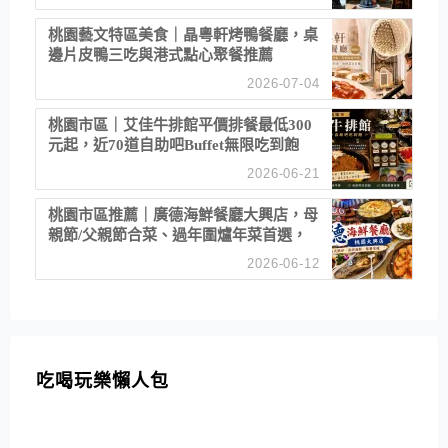
桃園藝文特區美食｜晶粵軒烤鴨餐廳，桌
邊片皮鴨三吃與港式點心聚餐推薦
2026-07-04
桃園市區｜艾佳牛排館平價排餐最低300
元起，近70道自助吧Buffet無限吃到飽
2026-06-21
桃園市區推薦｜廣德海鮮餐廳大興店，母
親節/父親節合菜、過年圍爐年菜首選，
招牌白鯧米粉必點
2026-06-12
吃喝玩樂懶人包