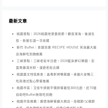
最新文章
桃園景點｜2026桃園地景藝術節！觀音濱海、後湖生
態、新屋石滬一次收藏
新竹 Buffet｜食譜百匯 RECIPE HOUSE 芙洛麗大飯
店海鮮吃到飽推薦
三峽景點｜三峽老街半日遊，2026藍染夢幻樂園、彭
富貴雞湯米粉，漫遊老街古蹟
桃園藝文特區美食｜晶粵軒烤鴨餐廳，桌邊片皮鴨三
吃與港式點心聚餐推薦
桃園市區｜艾佳牛排館平價排餐最低300元起，近70道
自助吧Buffet無限吃到飽
桃園市區推薦｜廣德海鮮餐廳大興店，母親節/父親節