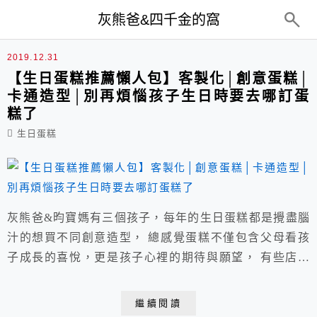
top-menu
灰熊爸&四千金的窩
客製化
2019.12.31
【生日蛋糕推薦懶人包】客製化│創意蛋糕│
卡通造型│別再煩惱孩子生日時要去哪訂蛋
糕了
生日蛋糕
灰熊爸&昀寶媽有三個孩子，每年的生日蛋糕都是攪盡腦
汁的想買不同創意造型， 總感覺蛋糕不僅包含父母看孩
子成長的喜悅，更是孩子心裡的期待與願望， 有些店在
桃園需自取，但大部分都是宅配較方便，這篇挑了幾家做
成懶人包分享。 ※灰熊爸&昀寶媽不是賣家，請不要留
繼續閱讀
言跟我訂蛋糕，謝謝。