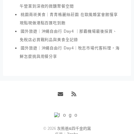
午營業到深夜的微醺聚餐空間
桃園南崁美食｜青青格麗絲莊園 在歐風婚宴會館慢享
現點現做港點百匯吃到飽
國外旅遊｜沖繩自由行 Day4 ｜那霸機場最後採買、
免稅店必買戰利品與美食全記錄
國外旅遊｜沖繩自由行 Day4｜牧志市場代客料理，海
鮮怎麼挑與用餐分享
Email
RSS
© 2026
灰熊爸&四千金的窩