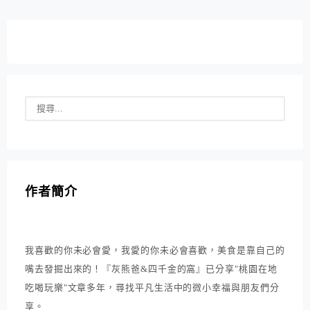
達後口渴難耐，第一家青草茶店此時就是最佳的選...
作者簡介
我喜歡的你未必會愛，我愛的你未必會喜歡，美食是靠自己的
嘴去發掘出來的！『灰熊爸&四千金的窩』已分享"桃園在地
吃喝玩樂"文章多年，尋找平凡生活中的微小幸福與朋友們分
享。