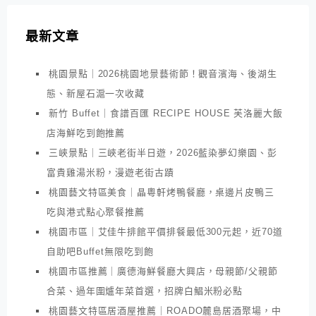
最新文章
桃園景點｜2026桃園地景藝術節！觀音濱海、後湖生
態、新屋石滬一次收藏
新竹 Buffet｜食譜百匯 RECIPE HOUSE 芙洛麗大飯
店海鮮吃到飽推薦
三峽景點｜三峽老街半日遊，2026藍染夢幻樂園、彭
富貴雞湯米粉，漫遊老街古蹟
桃園藝文特區美食｜晶粵軒烤鴨餐廳，桌邊片皮鴨三
吃與港式點心聚餐推薦
桃園市區｜艾佳牛排館平價排餐最低300元起，近70道
自助吧Buffet無限吃到飽
桃園市區推薦｜廣德海鮮餐廳大興店，母親節/父親節
合菜、過年圍爐年菜首選，招牌白鯧米粉必點
桃園藝文特區居酒屋推薦｜ROADO麓島居酒聚場，中