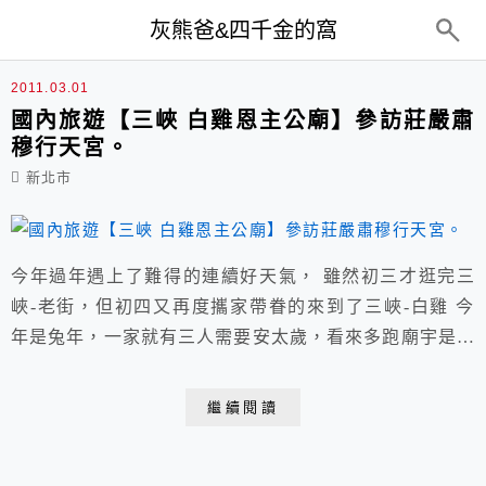
top-menu
灰熊爸&四千金的窩
大溪豆乾
2011.03.01
國內旅遊【三峽 白雞恩主公廟】參訪莊嚴肅
穆行天宮。
新北市
今年過年遇上了難得的連續好天氣， 雖然初三才逛完三
峽-老街，但初四又再度攜家帶眷的來到了三峽-白雞 今
年是兔年，一家就有三人需要安太歲，看來多跑廟宇是絕
對正確的選擇~ 天氣絕佳，大家都搶著出來曬太陽， 平
時不到半個小時的山路今天卻硬是塞了一個半小時還到不
繼續閱讀
了， 而鄰近的停車位更是一位難求， 最後車子只能被迫
棄駛在半路山邊，雖然徒步而行運動一下也不錯， 但到