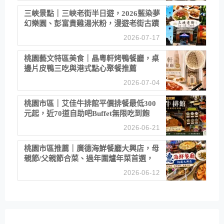
三峽景點｜三峽老街半日遊，2026藍染夢
幻樂園、彭富貴雞湯米粉，漫遊老街古蹟
2026-07-17
桃園藝文特區美食｜晶粵軒烤鴨餐廳，桌
邊片皮鴨三吃與港式點心聚餐推薦
2026-07-04
桃園市區｜艾佳牛排館平價排餐最低300
元起，近70道自助吧Buffet無限吃到飽
2026-06-21
桃園市區推薦｜廣德海鮮餐廳大興店，母
親節/父親節合菜、過年圍爐年菜首選，
招牌白鯧米粉必點
2026-06-12