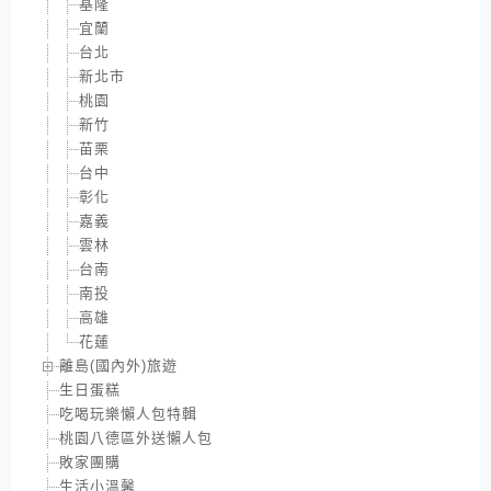
基隆
宜蘭
台北
新北市
桃園
新竹
苗栗
台中
彰化
嘉義
雲林
台南
南投
高雄
花蓮
離島(國內外)旅遊
生日蛋糕
吃喝玩樂懶人包特輯
桃園八德區外送懶人包
敗家團購
生活小溫馨