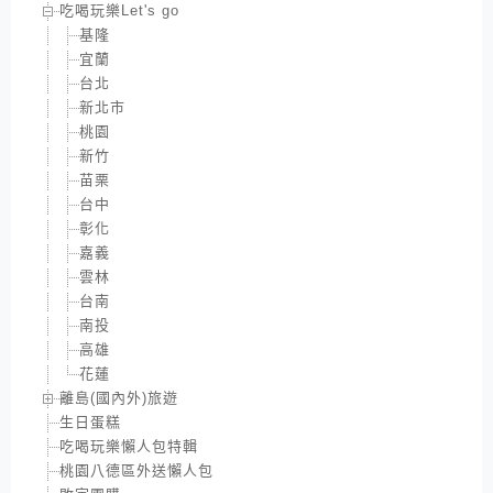
吃喝玩樂Let's go
基隆
宜蘭
台北
新北市
桃園
新竹
苗栗
台中
彰化
嘉義
雲林
台南
南投
高雄
花蓮
離島(國內外)旅遊
生日蛋糕
吃喝玩樂懶人包特輯
桃園八德區外送懶人包