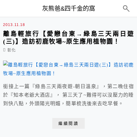
top-menu
灰熊爸&四千金的窩
台東
2013.11.18
離島輕旅行【愛戀台東→綠島三天兩日遊
(三)】造訪初鹿牧場~原生應用植物園！
彰化
銜接上一篇『綠島三天兩夜遊-朝日溫泉』，第二晚住宿
於『知本老爺大酒店』， 第三天了~難得可以沒壓力的睡
到快八點，外頭陽光明媚，簡單梳洗後來去吃早餐。
繼續閱讀