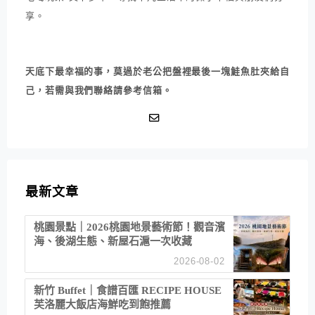
享。
天底下最幸福的事，莫過於老公把盤裡最後一塊鮭魚肚夾給自
己，若需與我們聯絡請參考信箱。
最新文章
桃園景點｜2026桃園地景藝術節！觀音濱
海、後湖生態、新屋石滬一次收藏
2026-08-02
新竹 Buffet｜食譜百匯 RECIPE HOUSE
芙洛麗大飯店海鮮吃到飽推薦