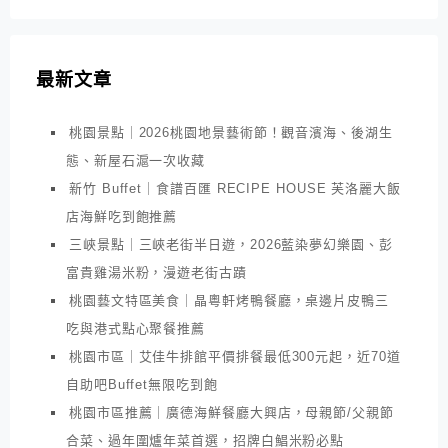
最新文章
桃園景點｜2026桃園地景藝術節！觀音濱海、後湖生
態、新屋石滬一次收藏
新竹 Buffet｜食譜百匯 RECIPE HOUSE 芙洛麗大飯
店海鮮吃到飽推薦
三峽景點｜三峽老街半日遊，2026藍染夢幻樂園、彭
富貴雞湯米粉，漫遊老街古蹟
桃園藝文特區美食｜晶粵軒烤鴨餐廳，桌邊片皮鴨三
吃與港式點心聚餐推薦
桃園市區｜艾佳牛排館平價排餐最低300元起，近70道
自助吧Buffet無限吃到飽
桃園市區推薦｜廣德海鮮餐廳大興店，母親節/父親節
合菜、過年圍爐年菜首選，招牌白鯧米粉必點