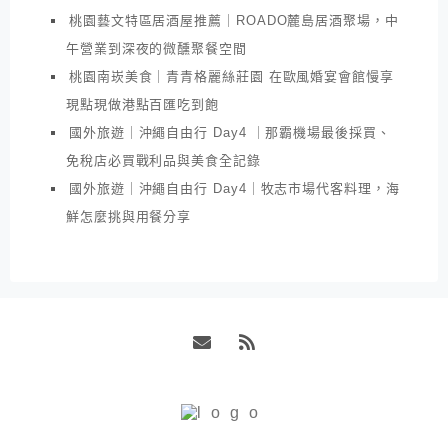
桃園藝文特區居酒屋推薦｜ROADO麓島居酒聚場，中
午營業到深夜的微醺聚餐空間
桃園南崁美食｜青青格麗絲莊園 在歐風婚宴會館慢享
現點現做港點百匯吃到飽
國外旅遊｜沖繩自由行 Day4 ｜那霸機場最後採買、
免稅店必買戰利品與美食全記錄
國外旅遊｜沖繩自由行 Day4｜牧志市場代客料理，海
鮮怎麼挑與用餐分享
Email
RSS