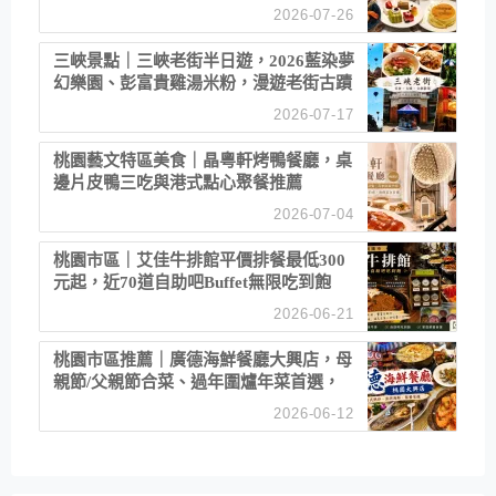
2026-07-26
三峽景點｜三峽老街半日遊，2026藍染夢
幻樂園、彭富貴雞湯米粉，漫遊老街古蹟
2026-07-17
桃園藝文特區美食｜晶粵軒烤鴨餐廳，桌
邊片皮鴨三吃與港式點心聚餐推薦
2026-07-04
桃園市區｜艾佳牛排館平價排餐最低300
元起，近70道自助吧Buffet無限吃到飽
2026-06-21
桃園市區推薦｜廣德海鮮餐廳大興店，母
親節/父親節合菜、過年圍爐年菜首選，
招牌白鯧米粉必點
2026-06-12