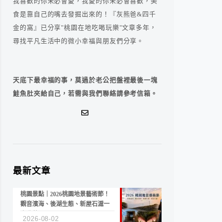
我喜歡的你未必會愛，我愛的你未必會喜歡，美
食是靠自己的嘴去發掘出來的！『灰熊爸&四千
金的窩』已分享"桃園在地吃喝玩樂"文章多年，
尋找平凡生活中的微小幸福與朋友們分享。
天底下最幸福的事，莫過於老公把盤裡最後一塊
鮭魚肚夾給自己，若需與我們聯絡請參考信箱。
最新文章
桃園景點｜2026桃園地景藝術節！
觀音濱海、後湖生態、新屋石滬一
次收藏
2026-08-02