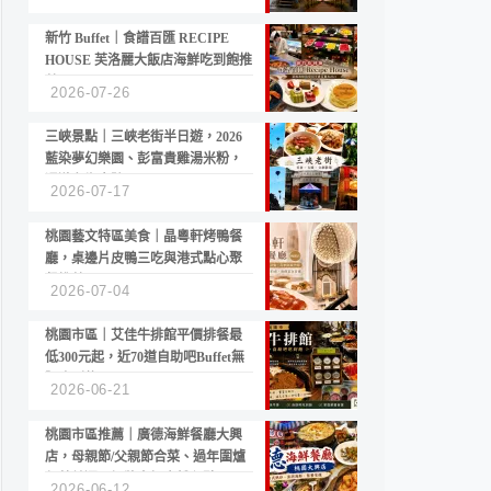
新竹 Buffet｜食譜百匯 RECIPE
HOUSE 芙洛麗大飯店海鮮吃到飽推
薦
2026-07-26
三峽景點｜三峽老街半日遊，2026
藍染夢幻樂園、彭富貴雞湯米粉，
漫遊老街古蹟
2026-07-17
桃園藝文特區美食｜晶粵軒烤鴨餐
廳，桌邊片皮鴨三吃與港式點心聚
餐推薦
2026-07-04
桃園市區｜艾佳牛排館平價排餐最
低300元起，近70道自助吧Buffet無
限吃到飽
2026-06-21
桃園市區推薦｜廣德海鮮餐廳大興
店，母親節/父親節合菜、過年圍爐
年菜首選，招牌白鯧米粉必點
2026-06-12