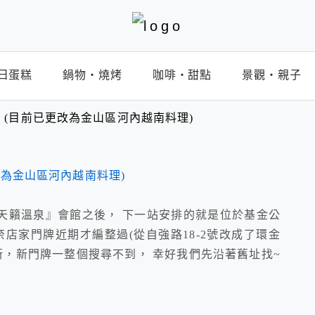
日蛋糕
鍋物‧燒烤
咖啡‧甜點
景觀‧親子
T】(目前已更改為金山區河內越南料理)
天籟溫泉』會館之後， 下一站安排的就是位於基金公
無奈店家門牌近期才編整過(從自強路18-2號改成了環金
更新，新門牌一整個搜尋不到， 幸好我們先沿著舊址找~
！