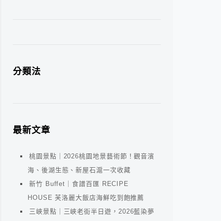
分類法
最新文章
桃園景點｜2026桃園地景藝術節！觀音濱
海、後湖生態、新屋石滬一次收藏
新竹 Buffet｜食譜百匯 RECIPE
HOUSE 芙洛麗大飯店海鮮吃到飽推薦
三峽景點｜三峽老街半日遊，2026藍染夢