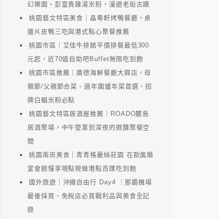
幻樂園、彭富貴雞湯米粉，漫遊老街古蹟
桃園藝文特區美食｜晶粵軒烤鴨餐廳，桌
邊片皮鴨三吃與港式點心聚餐推薦
桃園市區｜艾佳牛排館平價排餐最低300
元起，近70道自助吧Buffet無限吃到飽
桃園市區推薦｜廣德海鮮餐廳大興店，母
親節/父親節合菜、過年圍爐年菜首選，招
牌白鯧米粉必點
桃園藝文特區居酒屋推薦｜ROADO麓島
居酒聚場，中午營業到深夜的微醺聚餐空
間
桃園南崁美食｜青青格麗絲莊園 在歐風婚
宴會館慢享現點現做港點百匯吃到飽
國外旅遊｜沖繩自由行 Day4 ｜那霸機場
最後採買、免稅店必買戰利品與美食全記
錄