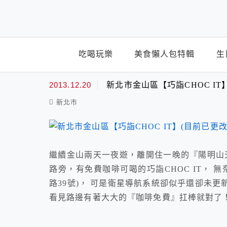
top-menu
吃喝玩樂
美食懶人包特輯
生
免費咖啡
2013.12.20
新北市金山區【巧詣CHOC I
新北市
繼續金山兩天一夜遊，離開住一晚的『陽明山
路旁，有免費咖啡可喝的巧詣CHOC IT， 
路39號)， 可是衛星導航系統卻似乎還卻未
看見路邊有著大大的『咖啡免費』扛棒就對了