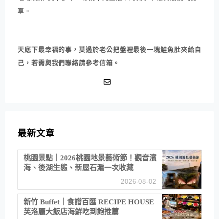
享。
天底下最幸福的事，莫過於老公把盤裡最後一塊鮭魚肚夾給自
己，若需與我們聯絡請參考信箱。
最新文章
桃園景點｜2026桃園地景藝術節！觀音濱
海、後湖生態、新屋石滬一次收藏
2026-08-02
新竹 Buffet｜食譜百匯 RECIPE HOUSE
芙洛麗大飯店海鮮吃到飽推薦