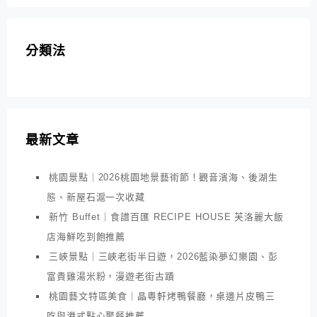
分類法
最新文章
桃園景點｜2026桃園地景藝術節！觀音濱海、後湖生
態、新屋石滬一次收藏
新竹 Buffet｜食譜百匯 RECIPE HOUSE 芙洛麗大飯
店海鮮吃到飽推薦
三峽景點｜三峽老街半日遊，2026藍染夢幻樂園、彭
富貴雞湯米粉，漫遊老街古蹟
桃園藝文特區美食｜晶粵軒烤鴨餐廳，桌邊片皮鴨三
吃與港式點心聚餐推薦