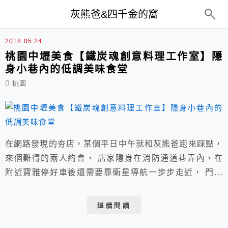
top-menu
灰熊爸&四千金的窩
串燒
2018.05.24
桃園中壢美食【鐵炭魂創意料理工作室】隱
身小巷內的低調美味食堂
桃園
在網路發現的夯店，某個平日中午就和灰熊爸跑來踩點，
來個難得的兩人約會， 店家隱身在消防通道巷弄內，在
附近寶雅停好車後還需要靠衛星導航一步步走近， 門前
禁停機(汽)車，小小老舊復古店面兩旁張貼的標語還頗
多，需花點心思瞧瞧。 店家：鐵炭魂創意料理工作室 電
繼續閱讀
話：03-426-1987/店家粉絲團請點我 營業時間：下午