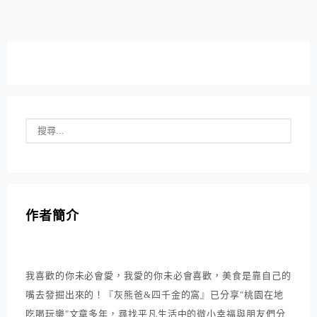
12:00~下午2:30 下午5:30~下午10:30│訂位完全無法保留
位置 每人低消為...
作者簡介
我喜歡的你未必會愛，我愛的你未必會喜歡，美食是靠自己的
嘴去發掘出來的！『灰熊爸&四千金的窩』已分享"桃園在地
吃喝玩樂"文章多年，尋找平凡生活中的微小幸福與朋友們分