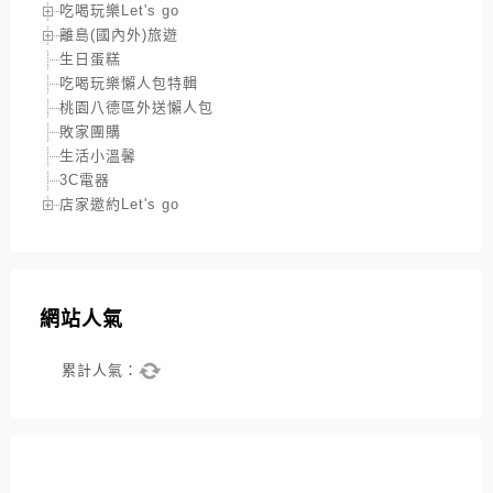
吃喝玩樂Let's go
離島(國內外)旅遊
生日蛋糕
吃喝玩樂懶人包特輯
桃園八德區外送懶人包
敗家團購
生活小溫馨
3C電器
店家邀約Let's go
網站人氣
累計人氣：