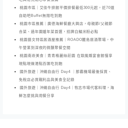
桃園市區｜艾佳牛排館平價排餐最低300元起，近70道
自助吧Buffet無限吃到飽
桃園市區推薦｜廣德海鮮餐廳大興店，母親節/父親節
合菜、過年圍爐年菜首選，招牌白鯧米粉必點
桃園藝文特區居酒屋推薦｜ROADO麓島居酒聚場，中
午營業到深夜的微醺聚餐空間
桃園南崁美食｜青青格麗絲莊園 在歐風婚宴會館慢享
現點現做港點百匯吃到飽
國外旅遊｜沖繩自由行 Day4 ｜那霸機場最後採買、
免稅店必買戰利品與美食全記錄
國外旅遊｜沖繩自由行 Day4｜牧志市場代客料理，海
鮮怎麼挑與用餐分享