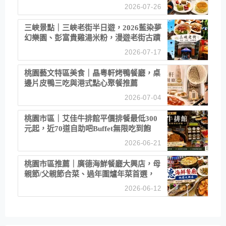
2026-07-26
三峽景點｜三峽老街半日遊，2026藍染夢
幻樂園、彭富貴雞湯米粉，漫遊老街古蹟
2026-07-17
桃園藝文特區美食｜晶粵軒烤鴨餐廳，桌
邊片皮鴨三吃與港式點心聚餐推薦
2026-07-04
桃園市區｜艾佳牛排館平價排餐最低300
元起，近70道自助吧Buffet無限吃到飽
2026-06-21
桃園市區推薦｜廣德海鮮餐廳大興店，母
親節/父親節合菜、過年圍爐年菜首選，
招牌白鯧米粉必點
2026-06-12